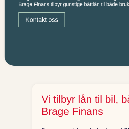
Brage Finans tilbyr gunstige båttlån til både bru
Kontakt oss
Vi tilbyr lån til bi
Brage Finans