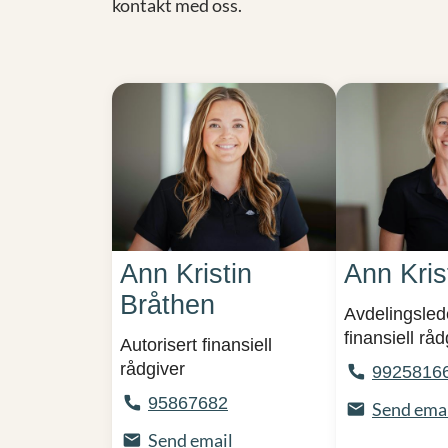
kontakt med oss.
Ann Kristin
Ann Kris
Bråthen
Avdelingslede
finansiell råd
Autorisert finansiell
rådgiver
9925816
95867682
Send ema
Send email