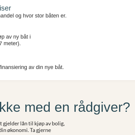
iser
nandel og hvor stor båten er.
øp av ny båt i
7 meter).
finansiering av din nye båt.
kke med en rådgiver?
gjelder lån til kjøp av bolig,
l din økonomi. Ta gjerne