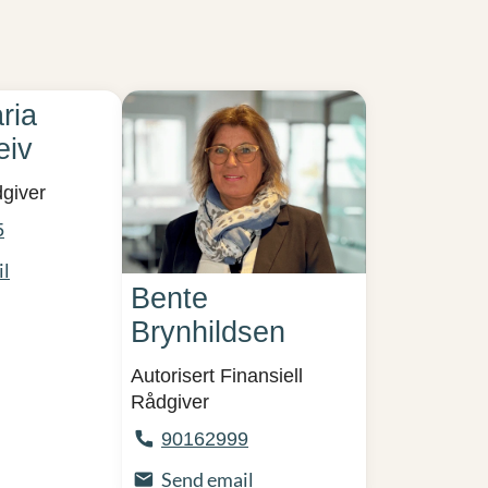
ria
eiv
dgiver
5
il
Bente
Brynhildsen
Autorisert Finansiell
Rådgiver
90162999
Send email