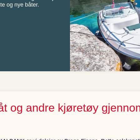
kte og nye båter.
l, båt og andre kjøretøy gjenn