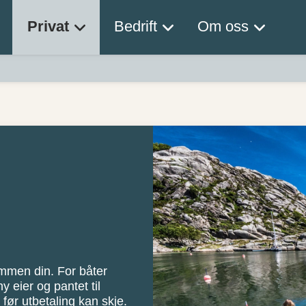
Privat
Bedrift
Om oss
mmen din. For båter
y eier og pantet til
 før utbetaling kan skje.