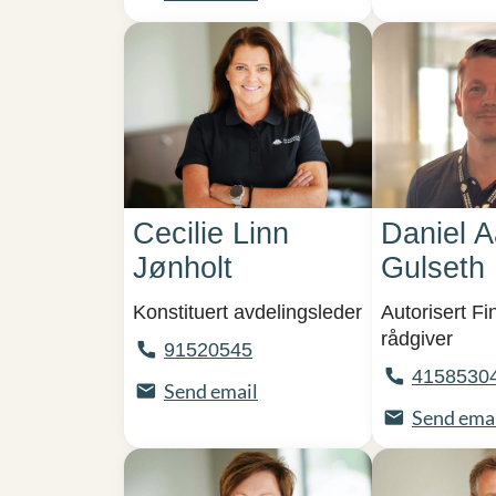
Cecilie Linn
Daniel 
Jønholt
Gulseth
Konstituert avdelingsleder
Autorisert Fi
rådgiver
91520545
4158530
Send email
Send ema