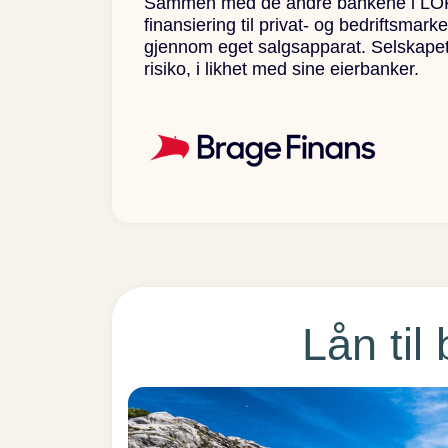
Sammen med de andre bankene i LOKALB
finansiering til privat- og bedriftsmar
gjennom eget salgsapparat. Selskapets 
risiko, i likhet med sine eierbanker.
Lån til 