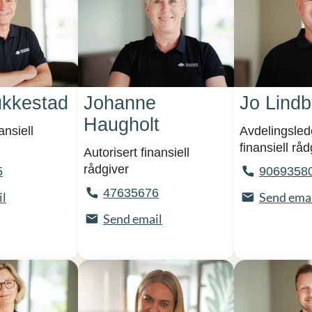
kkestad
Johanne
Jo Lindb
Haugholt
ansiell
Avdelingslede
finansiell råd
Autorisert finansiell
rådgiver
5
9069358
47635676
il
Send ema
Send email