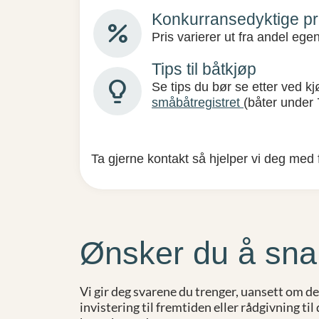
Konkurransedyktige pr
percent
Pris varierer ut fra andel ege
Tips til båtkjøp
lightbulb_2
Se tips du bør se etter ved kj
småbåtregistret
(båter under 
Ta gjerne kontakt så hjelper vi deg med 
Ønsker du å sna
Vi gir deg svarene du trenger, uansett om det 
invistering til fremtiden eller rådgivning ti