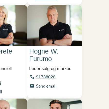
rete
Hogne W.
Furumo
ansiell
Leder salg og marked
91738028
8
Send email
il