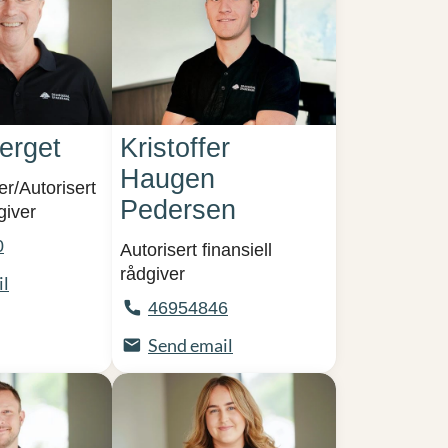
erget
Kristoffer
Haugen
r/Autorisert
Pedersen
giver
0
Autorisert finansiell
rådgiver
il
46954846
Send email