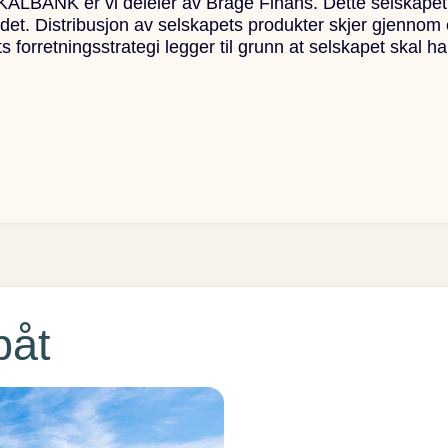
ANK er vi deleier av Brage Finans. Dette selskapet er
kedet. Distribusjon av selskapets produkter skjer gjennom
forretningsstrategi legger til grunn at selskapet skal ha
båt