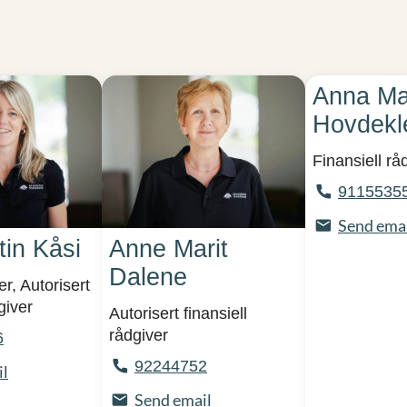
Anna Ma
Hovdekl
Finansiell rå
9115535
Send ema
tin Kåsi
Anne Marit
Dalene
r, Autorisert
giver
Autorisert finansiell
rådgiver
6
92244752
il
Send email