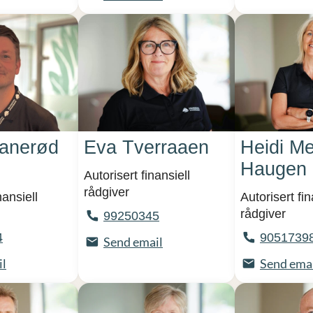
Aanerød
Eva Tverraaen
Heidi Me
Haugen
Autorisert finansiell
rådgiver
nansiell
Autorisert fin
rådgiver
99250345
4
9051739
Send email
il
Send ema