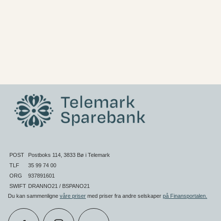
POST
Postboks 114, 3833 Bø i Telemark
TLF
35 99 74 00
ORG
937891601
SWIFT
DRANNO21 / BSPANO21
Du kan sammenligne
våre priser
med priser fra andre selskaper
på Finansportalen
.