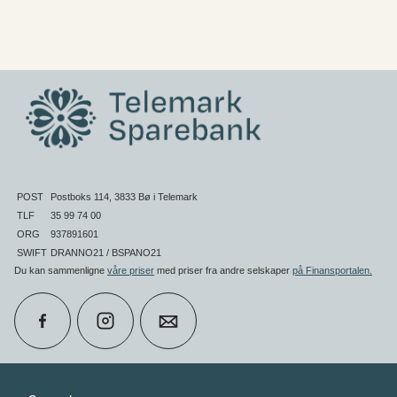
POST
Postboks 114, 3833 Bø i Telemark
TLF
35 99 74 00
ORG
937891601
SWIFT
DRANNO21 / BSPANO21
Du kan sammenligne
våre priser
med priser fra andre selskaper
på Finansportalen
.
calendar_month
Book møte