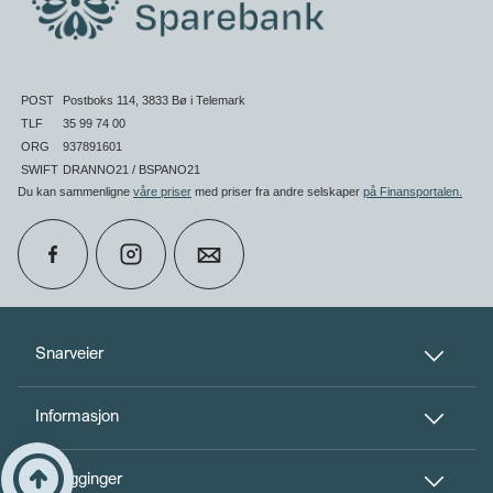
POST
Postboks 114, 3833 Bø i Telemark
TLF
35 99 74 00
ORG
937891601
SWIFT
DRANNO21 / BSPANO21
Du kan sammenligne
våre priser
med priser fra andre selskaper
på Finansportalen
.
calendar_month
Book møte
Snarveier
Informasjon
perm_phone_msg
Kontakt oss
Til toppen
arrow_circle_up
Innlogginger