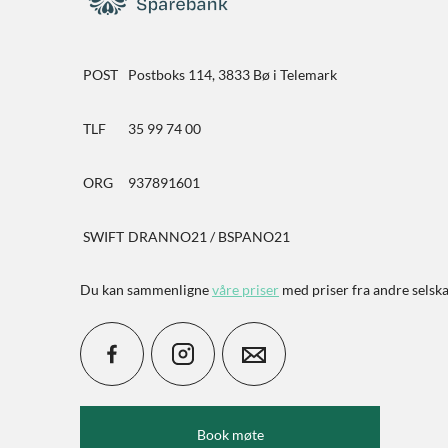
POST
Postboks 114, 3833 Bø i Telemark
TLF
35 99 74 00
ORG
937891601
SWIFT
DRANNO21 / BSPANO21
Du kan sammenligne
våre priser
med priser fra andre selsk
Book møte