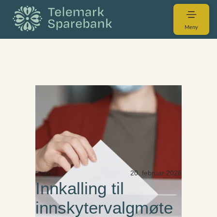
Meny
20. februar 2026
Fusjon
Innkalling til
innskytervalgmøte