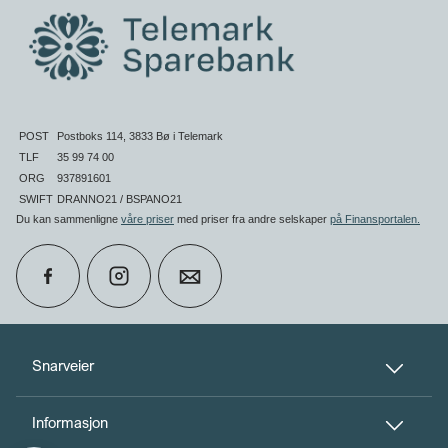
POST
Postboks 114, 3833 Bø i Telemark
TLF
35 99 74 00
ORG
937891601
SWIFT
DRANNO21 / BSPANO21
Du kan sammenligne
våre priser
med priser fra andre selskaper
på Finansportalen
.
calendar_month
Book møte
Snarveier
Informasjon
perm_phone_msg
Kontakt oss
Til toppen