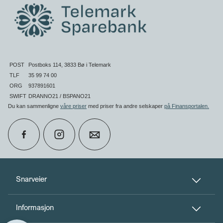
POST
Postboks 114, 3833 Bø i Telemark
TLF
35 99 74 00
ORG
937891601
SWIFT
DRANNO21 / BSPANO21
Du kan sammenligne
våre priser
med priser fra andre selskaper
på Finansportalen
.
calendar_month
Book møte
Snarveier
Informasjon
perm_phone_msg
Kontakt oss
Til toppen