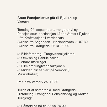
Årets Pensjonisttur går til Rjukan og
Vemork!
Torsdag 04. september arrangerer vi ny
Pensjonisttur, destinasjon i år er Vemork Rjukan
- fra Kraftstasjon til Verdensarv.
Avreise fra Sagodden - Neslandsvatn kl. 07.30
Avreise fra Drangedal St. kl. 08.00
✅
Bildeforedrag i Tungtvannskjelleren
✅
Omvisning Fabrikkhallen
✅
Andre utstillinger
✅
Film om tungtvannsaksjonen
✅
Middag blir servert på Vemork (i
Maskinhallen)
Retur fra Vemork ca. 16.30
Turen er at samarbeid med Drangedal
Historielag, Drangedal Pensjonistlag og Kroken
Turgjeng!
✅
Påmelding på tlf: 35 99 74 00