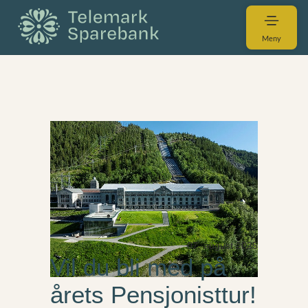
Meny
07. august 2025
Vil du bli med på
årets Pensjonisttur!