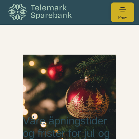
Meny
19. desember 2024
Våre åpningstider
og frister for jul og