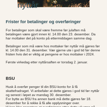
nyttår
Frister for betalinger og overføringer
For betalinger som skal være fremme før julaften må
betalingen være gjort innen kl. 14.00 den 23. desember. Da
har mottaker det på konto på ettermiddagen samme dag.
Betalinger som må være hos mottaker før nyttår må gjøres før
kl. 14.00 den 31. desember. Vær gjerne ute i god tid før denne
fristen hvis det er viktig at pengene er hos mottaker i 2024.
Første virkedag etter nyttårsaften er torsdag 2. januar.
BSU
Husk å overfør penger til din BSU-konto for å få
skattefradraget. Vi anbefaler at dette gjøres i god tid før nyttår
og senest i løpet av mandag 30. desember.
For bytte av BSU fra annen bank må dette gjøres før 18.
desember for å rekke å få alle opplysninger over.
Vi kan ikke garantere at overføringer etter dette vil være på