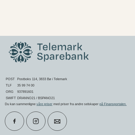
POST
Postboks 114, 3833 Bø i Telemark
TLF
35 99 74 00
ORG
937891601
SWIFT
DRANNO21 / BSPANO21
Du kan sammenligne
våre priser
med priser fra andre selskaper
på Finansportalen
.