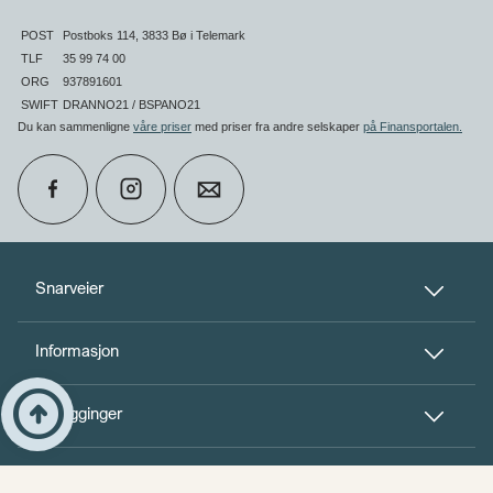
POST
Postboks 114, 3833 Bø i Telemark
TLF
35 99 74 00
ORG
937891601
SWIFT
DRANNO21 / BSPANO21
Du kan sammenligne
våre priser
med priser fra andre selskaper
på Finansportalen
.
calendar_month
Book møte
Snarveier
Informasjon
perm_phone_msg
Kontakt oss
Til toppen
arrow_circle_up
Innlogginger
person_add
Bli kunde