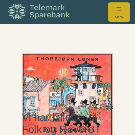
Meny
07. mars 2023
Vi har billetter til
Folk og Røvere i