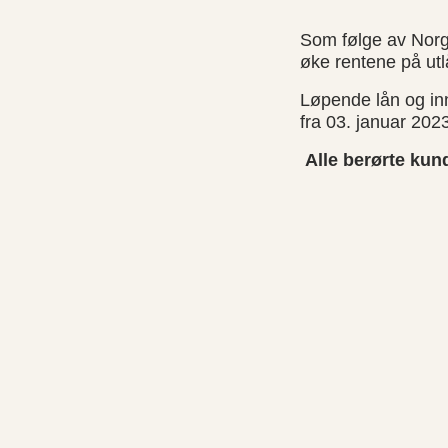
Som følge av Norge
øke rentene på utl
Løpende lån og inn
fra 03. januar 202
Alle berørte kun