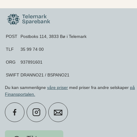
POST
Postboks 114, 3833 Bø i Telemark
TLF
35 99 74 00
ORG
937891601
SWIFT
DRANNO21 / BSPANO21
Du kan sammenligne
våre priser
med priser fra andre selskaper
på
Finansportalen
.