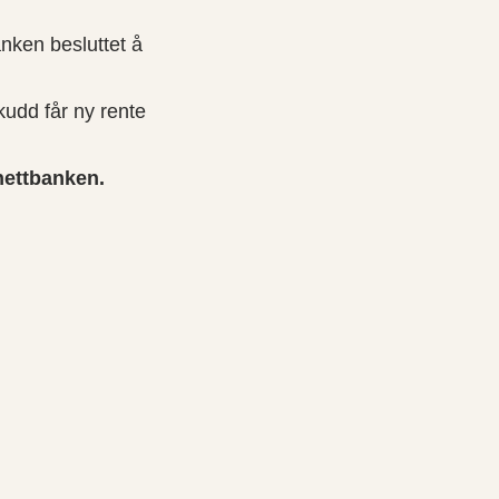
nken besluttet å
kudd får ny rente
 nettbanken.