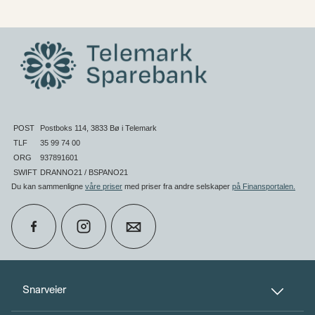
POST
Postboks 114, 3833 Bø i Telemark
TLF
35 99 74 00
ORG
937891601
SWIFT
DRANNO21 / BSPANO21
Du kan sammenligne
våre priser
med priser fra andre selskaper
på Finansportalen
.
calendar_month
Book møte
Snarveier