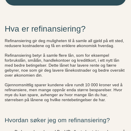
Hva er refinansiering?
Refinansiering gir deg muligheten til å samle all gjeld på ett sted,
redusere kostnadene og få en enklere økonomisk hverdag.
Refinansiering betyr å samle flere lån, som for eksempel
forbrukslån, smålån, handlekontoer og kredittkort, i ett nytt lån
med bedre betingelser. Dette lånet har lavere rente og færre
gebyrer, noe som gir deg lavere lånekostnader og bedre oversikt
over økonomien din.
Gjennomsnittlig sparer kundene våre rundt 10 000 kroner ved å
refinansiere, men mange oppnår enda større besparelser. Hvor
mye du kan spare, avhenger av hvor mange lån du har,
størrelsen på lånene og hvilke rentebetingelser de har.
Hvordan søker jeg om refinansiering?