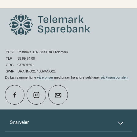
POST
Postboks 114, 3833 Bø i Telemark
TLF
35 99 74 00
ORG
937891601
SWIFT
DRANNO21 / BSPANO21
Du kan sammenligne
våre priser
med priser fra andre selskaper
på Finansportalen
.
calendar_month
Book møte
Snarveier