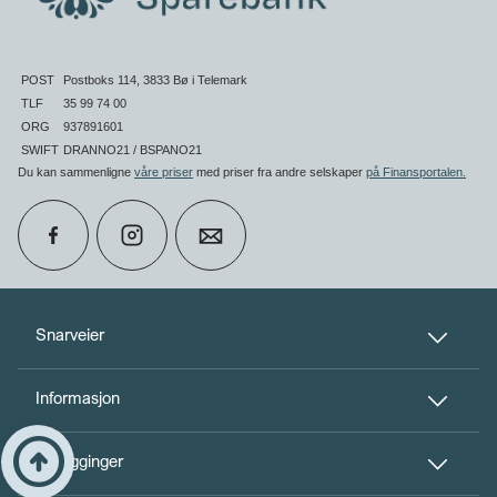
POST
Postboks 114, 3833 Bø i Telemark
TLF
35 99 74 00
ORG
937891601
SWIFT
DRANNO21 / BSPANO21
Du kan sammenligne
våre priser
med priser fra andre selskaper
på Finansportalen
.
calendar_month
Book møte
Snarveier
Informasjon
perm_phone_msg
Kontakt oss
Til toppen
arrow_circle_up
Innlogginger
person_add
Bli kunde