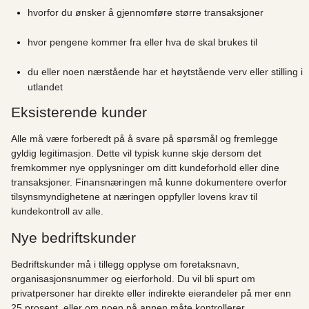
hvorfor du ønsker å gjennomføre større transaksjoner
hvor pengene kommer fra eller hva de skal brukes til
du eller noen nærstående har et høytstående verv eller stilling i
utlandet
Eksisterende kunder
Alle må være forberedt på å svare på spørsmål og fremlegge
gyldig legitimasjon. Dette vil typisk kunne skje dersom det
fremkommer nye opplysninger om ditt kundeforhold eller dine
transaksjoner. Finansnæringen må kunne dokumentere overfor
tilsynsmyndighetene at næringen oppfyller lovens krav til
kundekontroll av alle.
Nye bedriftskunder
Bedriftskunder må i tillegg opplyse om foretaksnavn,
organisasjonsnummer og eierforhold. Du vil bli spurt om
privatpersoner har direkte eller indirekte eierandeler på mer enn
25 prosent, eller om noen på annen måte kontrollerer