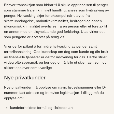
Enhver transaksjon som bidrar til å skjule opprinnelsen til penger
som stammer fra en kriminell handling, anses som hvitvasking av
penger. Hvitvasking skjer for eksempel når utbytte fra
skatteunndragelse, narkotikakriminalitet, bedrageri og annen
økonomisk kriminalitet overføres fra en person eller et foretak til
en annen med en tilsynelatende god forklaring. Utad virker det
som pengene er ervervet på ærlig vis.
Vi er derfor pålagt å forhindre hvitvasking av penger samt
terrorfinansiering. God kunnskap om deg som kunde og din bruk
av finansielle tjenester er derfor nødvendig for oss. Derfor stiller
vi deg ofte spørsmål, og ber deg om å fylle ut skjemaer, som du
sikkert opplever som uvanlige.
Nye privatkunder
Nye privatkunder må opplyse om navn, fødselsnummer eller D-
nummer, fast adresse og fremvise legitimasjon. I tillegg må du
opplyse om:
kundeforholdets formål og tilsiktede art