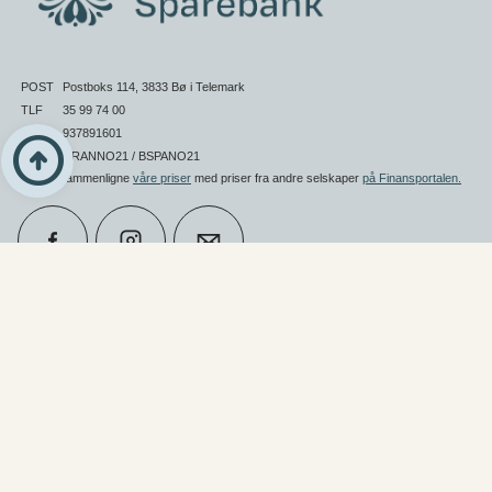
POST
Postboks 114, 3833 Bø i Telemark
Til toppen
TLF
35 99 74 00
arrow_circle_up
ORG
937891601
SWIFT
DRANNO21 / BSPANO21
Du kan sammenligne
våre priser
med priser fra andre selskaper
på Finansportalen
.
calendar_month
Book møte
Snarveier
Informasjon
perm_phone_msg
Kontakt oss
Innlogginger