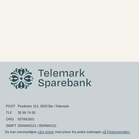
POST
Postboks 114, 3833 Bø i Telemark
TLF
35 99 74 00
ORG
937891601
SWIFT
DRANNO21 / BSPANO21
Du kan sammenligne
våre priser
med priser fra andre selskaper
på Finansportalen
.