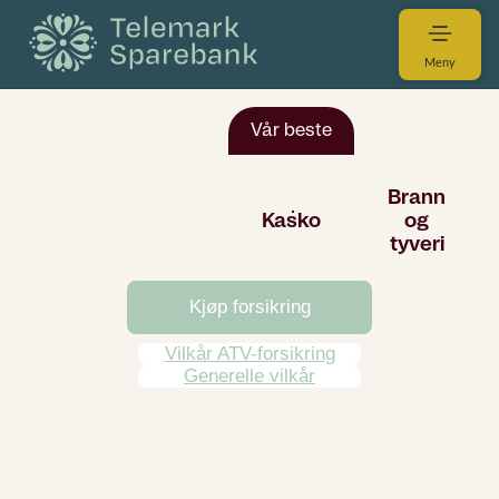
Meny
Kjøp forsikring
Vilkår ATV-forsikring
Generelle vilkår