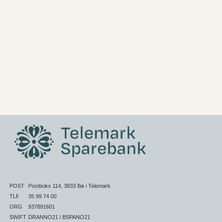
POST
Postboks 114, 3833 Bø i Telemark
TLF
35 99 74 00
ORG
937891601
SWIFT
DRANNO21 / BSPANO21