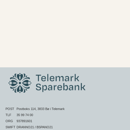
POST
Postboks 114, 3833 Bø i Telemark
TLF
35 99 74 00
ORG
937891601
SWIFT
DRANNO21 / BSPANO21