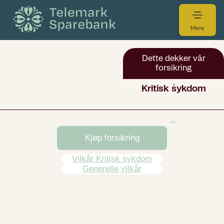
Meny
Kjøp forsikring
Vilkår Kritisk sykdom
Generelle vilkår