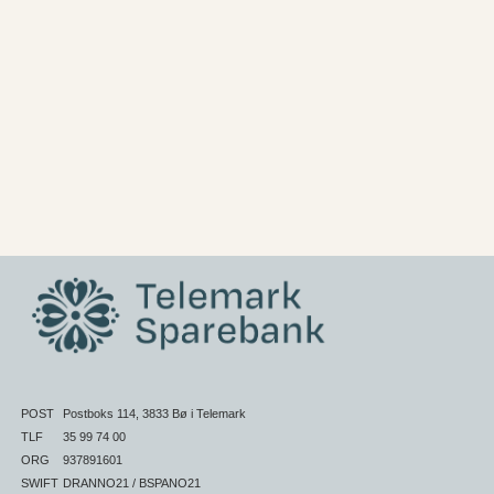
POST
Postboks 114, 3833 Bø i Telemark
TLF
35 99 74 00
ORG
937891601
SWIFT
DRANNO21 / BSPANO21