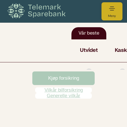
Meny
Kjøp forsikring
Vilkår bilforsikring
Generelle vilkår