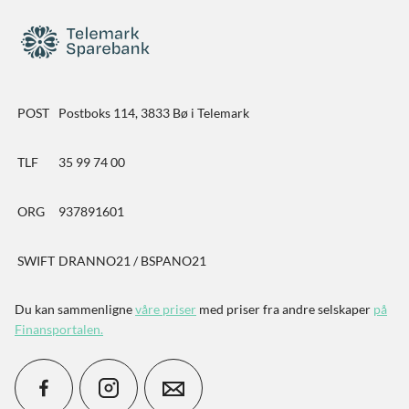
POST
Postboks 114, 3833 Bø i Telemark
TLF
35 99 74 00
ORG
937891601
SWIFT
DRANNO21 / BSPANO21
Du kan sammenligne
våre priser
med priser fra andre selskaper
på
Finansportalen
.